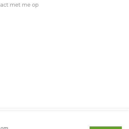
ntact met me op
g om