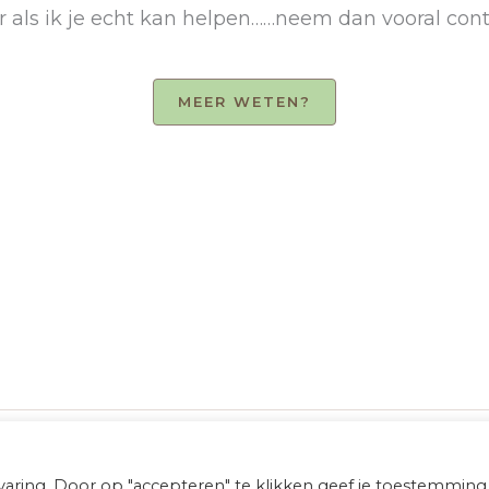
er als ik je echt kan helpen……neem dan vooral co
MEER WETEN?
varing. Door op "accepteren" te klikken geef je toestemmin