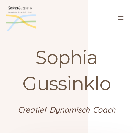
Ga
naar
de
inhoud
Sophia
Gussinklo
Creatief-Dynamisch-Coach